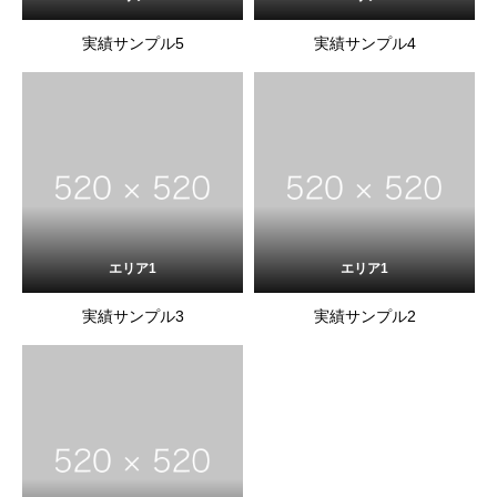
実績サンプル5
実績サンプル4
エリア1
エリア1
実績サンプル3
実績サンプル2