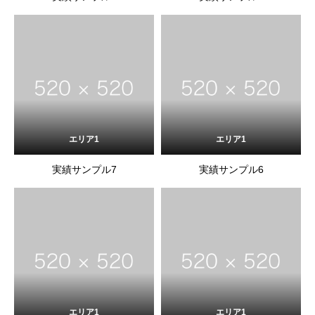
エリア1
エリア1
実績サンプル7
実績サンプル6
エリア1
エリア1